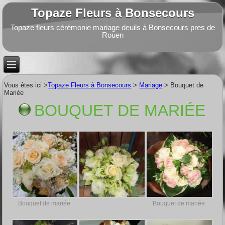
Topaze Fleurs à Bonsecours
Topaze fleurs cérémonie mariage deuils à Bonsecours pres de
Rouen
Vous êtes ici >
Topaze Fleurs à Bonsecours
>
Mariage
>
Bouquet de
Mariée
BOUQUET DE MARIÉE
Bouquet de mariée
Bouquet de mariée