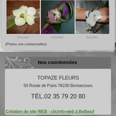
Bracelet
Bracelet
Bracelet
(Photos non contractuelles)
Nos coordonnées
TOPAZE FLEURS
50 Route de Paris 76230 Bonsecours
TÉL.02 35 79 20 80
Création de site WEB - clicinfo-web à Belbeuf