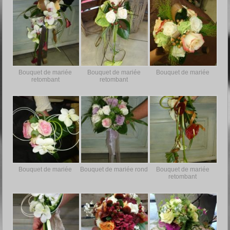
Bouquet de mariée
Bouquet de mariée
Bouquet de mariée
retombant
retombant
Bouquet de mariée
Bouquet de mariée rond
Bouquet de mariée
retombant