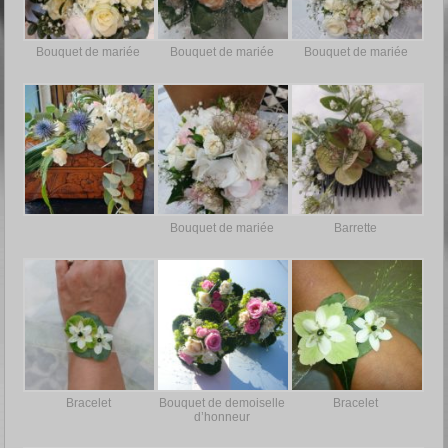
Bouquet de mariée
Bouquet de mariée
Bouquet de mariée
Bouquet de mariée
Barrette
Bracelet
Bouquet de demoiselle
Bracelet
d’honneur