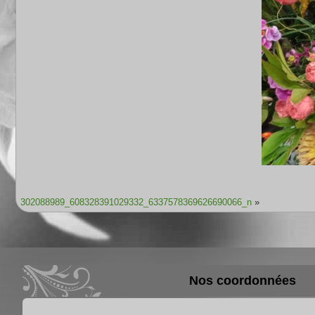
302088989_608328391029332_6337578369626690066_n
»
Nos coordonnées