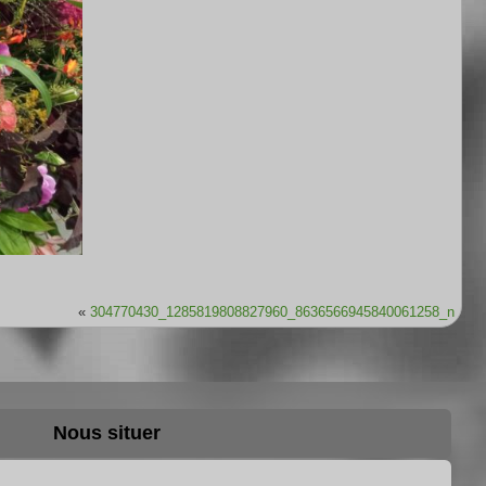
«
304770430_1285819808827960_8636566945840061258_n
Nous situer