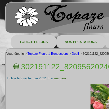
TOPAZE FLEURS
NOS PRESTATIONS
Vous êtes ici >
Topaze Fleurs à Bonsecours
>
Deuil
>
302191122_82095
302191122_8209562024
Publié le
2 septembre 2022
|
Par
margaux