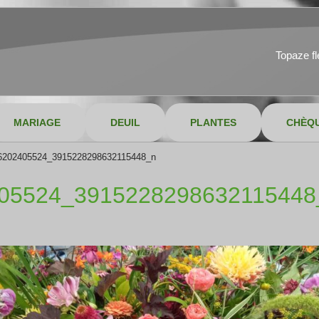
Topaze f
MARIAGE
DEUIL
PLANTES
CHÈQ
6202405524_3915228298632115448_n
05524_391522829863211544