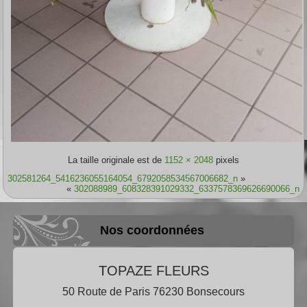
La taille originale est de
1152 × 2048
pixels
302581264_5416236055164054_6792058534567006682_n
»
«
302088989_608328391029332_6337578369626690066_n
Nos coordonnées
TOPAZE FLEURS
50 Route de Paris 76230 Bonsecours