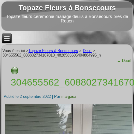
Topaze Fleurs à Bonsecours
Topaze fleurs cérémonie mariage deuils à Bonsecours pres de
Rouen
Vous êtes ici >
Topaze Fleurs à Bonsecours
>
Deuil
>
304655562_608802734167010_4828585505404884995_n
←
Deuil
304655562_608802734167
Publié le
2 septembre 2022
|
Par
margaux