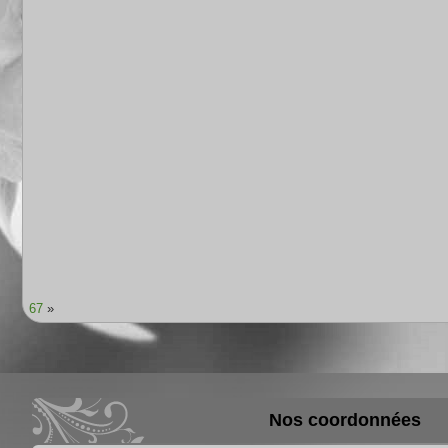
67
»
Nos coordonnées