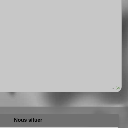
«
64
Nous situer