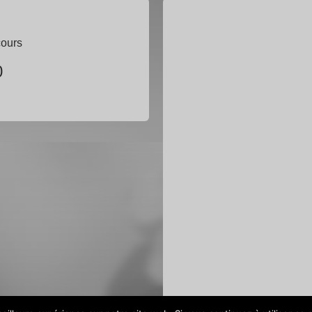
cours
0