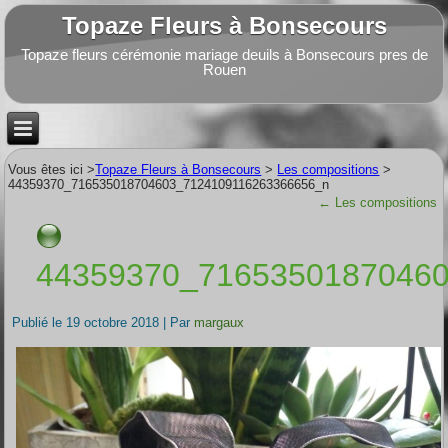
Topaze Fleurs à Bonsecours
Topaze fleurs cérémonie mariage deuils à Bonsecours pres de
Rouen
Vous êtes ici >
Topaze Fleurs à Bonsecours
>
Les compositions
>
44359370_716535018704603_7124109116263366656_n
←
Les compositions
44359370_7165350187046
Publié le
19 octobre 2018
|
Par
margaux