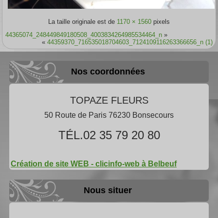
La taille originale est de
1170 × 1560
pixels
44365074_248449849180508_4003834264985534464_n
»
«
44359370_716535018704603_7124109116263366656_n (1)
Nos coordonnées
TOPAZE FLEURS
50 Route de Paris 76230 Bonsecours
TÉL.02 35 79 20 80
Création de site WEB - clicinfo-web à Belbeuf
Nous situer