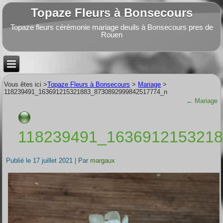
Topaze Fleurs à Bonsecours
Topaze fleurs cérémonie mariage deuils à Bonsecours pres de
Rouen
Vous êtes ici >
Topaze Fleurs à Bonsecours
>
Mariage
>
118239491_163691215321883_8730892999842517774_n
←
Mariage
118239491_163691215321
Publié le
17 juillet 2021
|
Par
margaux