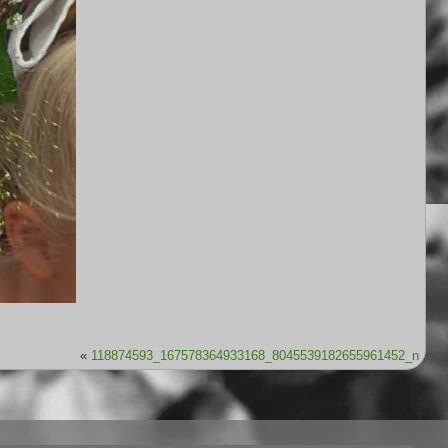
«
118874593_167578364933168_8045539182655961452_n