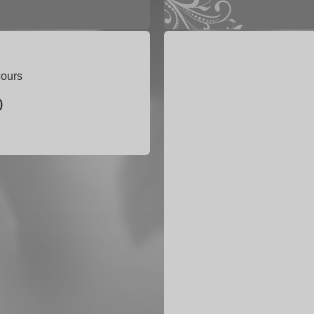
cours
0