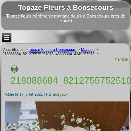
Topaze Fleurs à Bonsecours
Topaze fleurs cérémonie mariage deuils à Bonsecours pres de
Rouen
Vous êtes ici >
Topaze Fleurs à Bonsecours
>
Mariage
>
218088684_821275575251073_4863590414249257573_n
←
Mariage
218088684_821275575251
Publié le
17 juillet 2021
|
Par
margaux