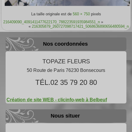
La taille originale est de
560 × 750
pixels
216409090_4091411477622170_788223591935984551_n
»
«
216305879_260727098717421_5068636890656480594_n
Nos coordonnées
TOPAZE FLEURS
50 Route de Paris 76230 Bonsecours
TÉL.02 35 79 20 80
Création de site WEB - clicinfo-web à Belbeuf
Nous situer