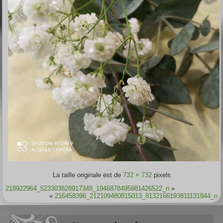
La taille originale est de
732 × 732
pixels
218922964_523303828917348_1946878495981426522_n
»
«
216458396_212109480815013_8132166193811131944_n