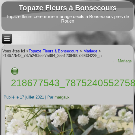
Topaze Fleurs à Bonsecours
Topaze fleurs cérémonie mariage deuils à Bonsecours pres de
Rouen
Vous êtes ici >
Topaze Fleurs à Bonsecours
>
Mariage
>
218677543_787524055275884_3551208490739304228_n
←
Mariage
218677543_787524055275
Publié le
17 juillet 2021
|
Par
margaux