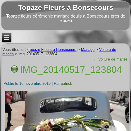
Topaze Fleurs à Bonsecours
Topaze fleurs cérémonie mariage deuils à Bonsecours pres de
Rouen
Vous êtes ici >
Topaze Fleurs à Bonsecours
>
Mariage
>
Voiture de
mariés
>
img_20140517_123804
←
Voiture de mariés
IMG_20140517_123804
Publié le
16 novembre 2016
|
Par
patrick