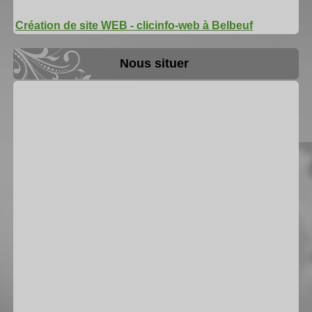
Création de site WEB - clicinfo-web à Belbeuf
Nous situer