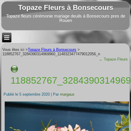
Topaze Fleurs à Bonsecours
Topaze fleurs cérémonie mariage deuils à Bonsecours pres de
Rouen
Vous êtes ici >
Topaze Fleurs à Bonsecours
>
118852767_3284390314969960_1148323477479012056_n
←
Topaze Fleurs
118852767_328439031496
Publié le
5 septembre 2020
|
Par
margaux