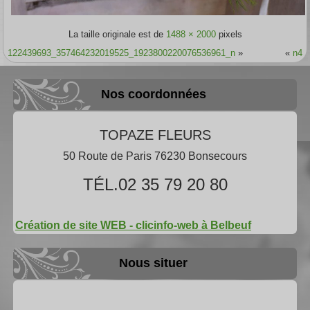
La taille originale est de
1488 × 2000
pixels
122439693_357464232019525_1923800220076536961_n
»
«
n4
Nos coordonnées
TOPAZE FLEURS
50 Route de Paris 76230 Bonsecours
TÉL.02 35 79 20 80
Création de site WEB - clicinfo-web à Belbeuf
Nous situer