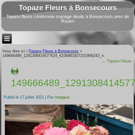
Topaze Fleurs à Bonsecours
Topaze fleurs cérémonie mariage deuils à Bonsecours pres de
Rouen
Vous êtes ici >
Topaze Fleurs à Bonsecours
>
149666489_1291308414577624_6106881927231906243_n
←
Topaze Fleurs
149666489_129130841457
Publié le
17 juillet 2021
|
Par
margaux