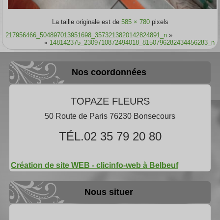
La taille originale est de
585 × 780
pixels
217956466_504897013951698_3573213820142824891_n
»
«
148142375_2309710872494018_8150796282434456283_n
Nos coordonnées
TOPAZE FLEURS
50 Route de Paris 76230 Bonsecours
TÉL.02 35 79 20 80
Création de site WEB - clicinfo-web à Belbeuf
Nous situer