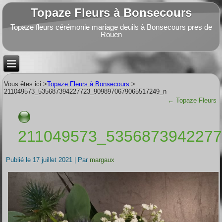
Topaze Fleurs à Bonsecours
Topaze fleurs cérémonie mariage deuils à Bonsecours pres de
Rouen
Vous êtes ici >
Topaze Fleurs à Bonsecours
>
211049573_535687394227723_9098970679065517249_n
←
Topaze Fleurs
211049573_535687394227
Publié le
17 juillet 2021
|
Par
margaux