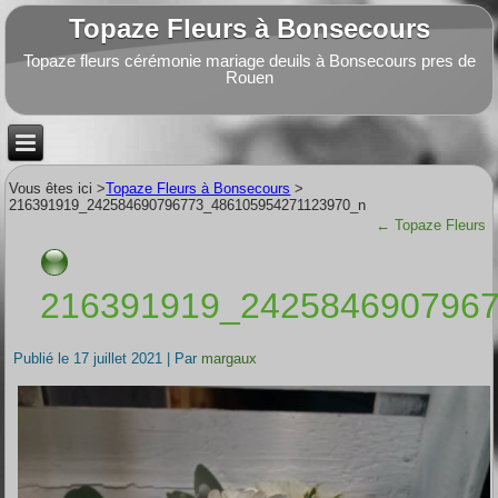
Topaze Fleurs à Bonsecours
Topaze fleurs cérémonie mariage deuils à Bonsecours pres de
Rouen
Vous êtes ici >
Topaze Fleurs à Bonsecours
>
216391919_242584690796773_486105954271123970_n
←
Topaze Fleurs
216391919_242584690796
Publié le
17 juillet 2021
|
Par
margaux