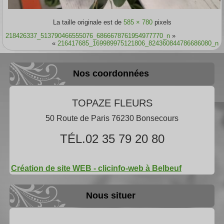
La taille originale est de
585 × 780
pixels
218426337_513790466555076_6866678761954977770_n
»
«
216417685_169989975121806_824360844786686080_n
Nos coordonnées
TOPAZE FLEURS
50 Route de Paris 76230 Bonsecours
TÉL.02 35 79 20 80
Création de site WEB - clicinfo-web à Belbeuf
Nous situer