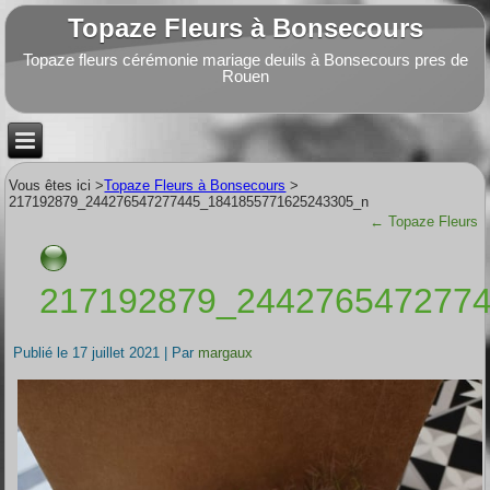
Topaze Fleurs à Bonsecours
Topaze fleurs cérémonie mariage deuils à Bonsecours pres de
Rouen
Vous êtes ici >
Topaze Fleurs à Bonsecours
>
217192879_244276547277445_1841855771625243305_n
←
Topaze Fleurs
217192879_244276547277
Publié le
17 juillet 2021
|
Par
margaux