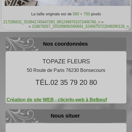
La taille originale est de
560 × 750
pixels
217295631_553841745647283_8812499701072406766_n
»
«
218679267_333289091590691_5245670722049280126_n
Nos coordonnées
TOPAZE FLEURS
50 Route de Paris 76230 Bonsecours
TÉL.02 35 79 20 80
Création de site WEB - clicinfo-web à Belbeuf
Nous situer