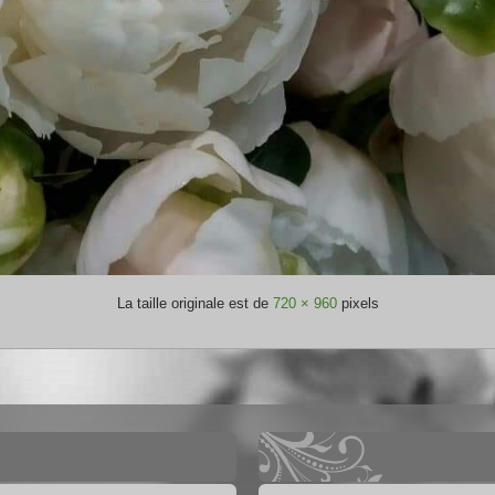
La taille originale est de
720 × 960
pixels