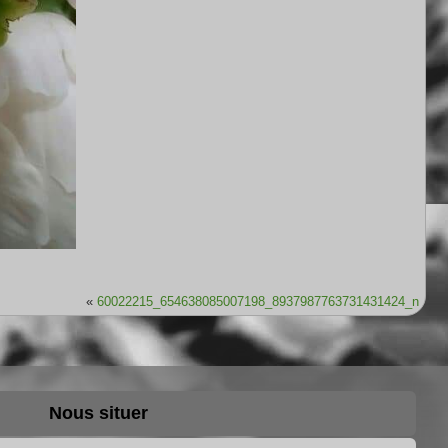
«
60022215_654638085007198_8937987763731431424_n
Nous situer