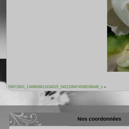
59972663_1348858611934525_5452199474598248448_n
»
Nos coordonnées