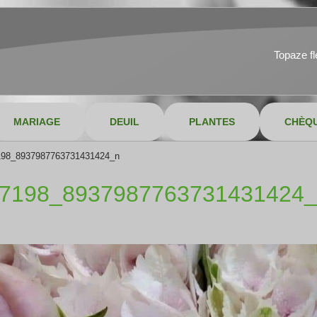
Topaze f
MARIAGE
DEUIL
PLANTES
CHÈQ
198_8937987763731431424_n
07198_8937987763731431424