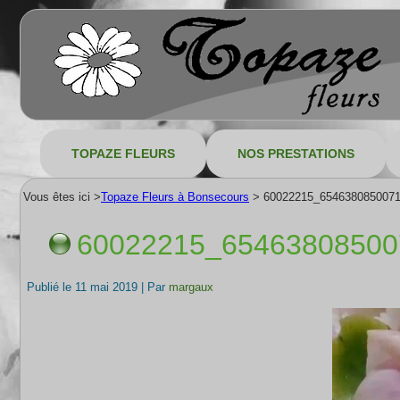
TOPAZE FLEURS
NOS PRESTATIONS
Vous êtes ici >
Topaze Fleurs à Bonsecours
>
60022215_654638085007
60022215_6546380850
Publié le
11 mai 2019
|
Par
margaux