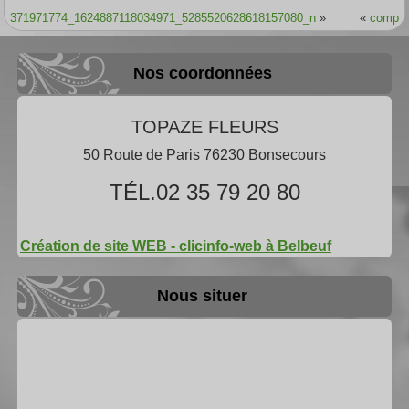
371971774_1624887118034971_5285520628618157080_n
»
«
comp
Nos coordonnées
TOPAZE FLEURS
50 Route de Paris 76230 Bonsecours
TÉL.02 35 79 20 80
Création de site WEB - clicinfo-web à Belbeuf
Nous situer