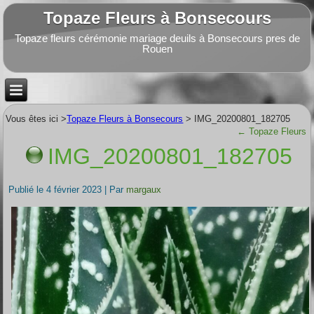
Topaze Fleurs à Bonsecours
Topaze fleurs cérémonie mariage deuils à Bonsecours pres de
Rouen
Vous êtes ici >
Topaze Fleurs à Bonsecours
>
IMG_20200801_182705
←
Topaze Fleurs
IMG_20200801_182705
Publié le
4 février 2023
|
Par
margaux